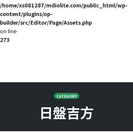
/home/xs081287/mdiolite.com/public_html/wp-
content/plugins/op-
builder/src/Editor/Page/Assets.php
on line
273
Skip
to
CATEGORY
content
日盤吉方