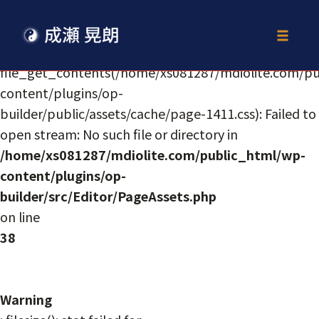
Warning
Toggle
:
naviga
file_get_contents(/home/xs081287/mdiolite.com/p
content/plugins/op-
builder/public/assets/cache/page-1411.css): Failed to
open stream: No such file or directory in
/home/xs081287/mdiolite.com/public_html/wp-
content/plugins/op-
builder/src/Editor/PageAssets.php
on line
38
Warning